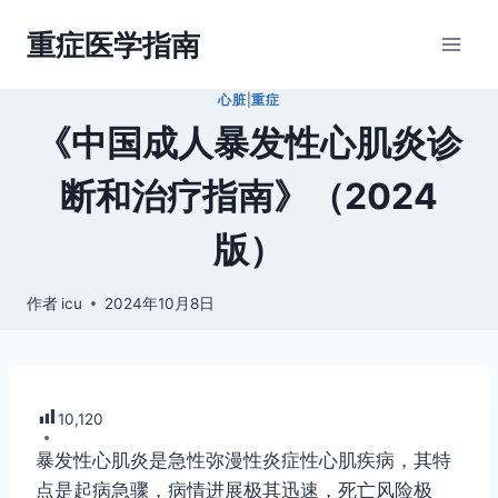
跳
重症医学指南
到
内
心脏
|
重症
容
《中国成人暴发性心肌炎诊
断和治疗指南》（2024
版）
作者
icu
2024年10月8日
10,120
暴发性心肌炎
是急性弥漫性炎症性心肌疾病，其特
点是起病急骤，病情进展极其迅速，死亡风险极