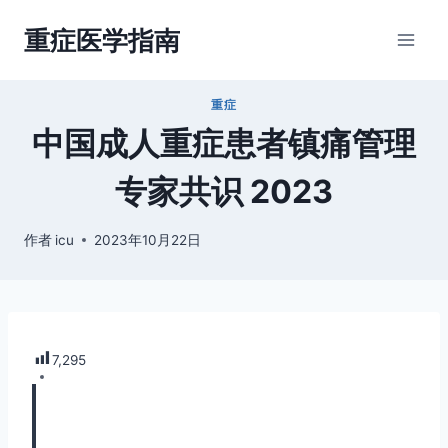
跳
重症医学指南
到
内
容
重症
中国成人重症患者镇痛管理
专家共识 2023
作者
icu
2023年10月22日
7,295