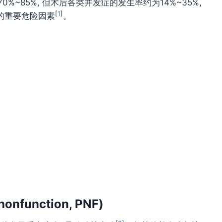
%~85%, 但术后各类并发症的发生率约为14%~35%,
[
1
]
的重要危险因素
。
function, PNF)