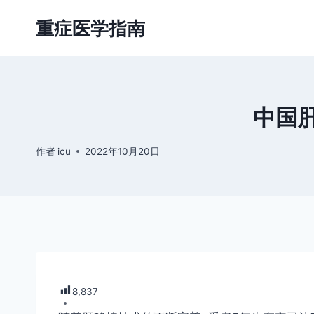
跳
重症医学指南
到
内
容
中国
作者
icu
2022年10月20日
8,837