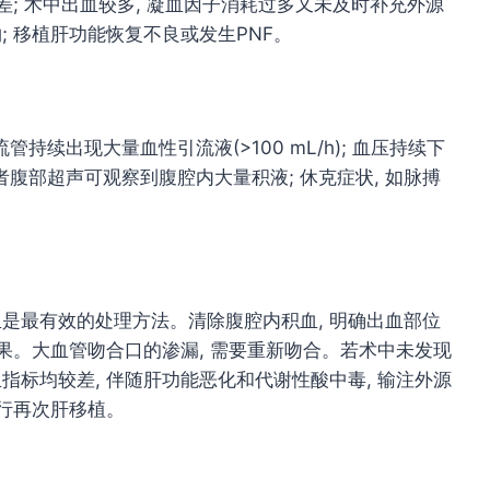
差; 术中出血较多, 凝血因子消耗过多又未及时补充外源
; 移植肝功能恢复不良或发生PNF。
续出现大量血性引流液(>100 mL/h); 血压持续下
分受者腹部超声可观察到腹腔内大量积液; 休克症状, 如脉搏
血是最有效的处理方法。清除腹腔内积血, 明确出血部位
效果。大血管吻合口的渗漏, 需要重新吻合。若术中未发现
指标均较差, 伴随肝功能恶化和代谢性酸中毒, 输注外源
需行再次肝移植。