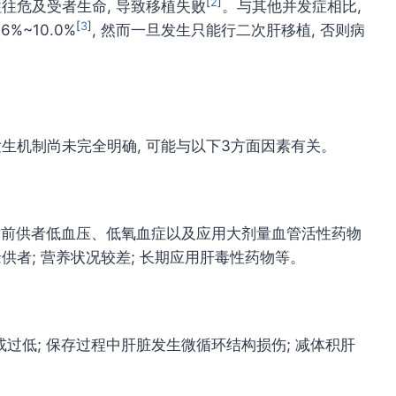
[
2
]
往往危及受者生命, 导致移植失败
。与其他并发症相比,
[
3
]
%~10.0%
, 然而一旦发生只能行二次肝移植, 否则病
发生机制尚未完全明确, 可能与以下3方面因素有关。
); 术前供者低血压、低氧血症以及应用大剂量血管活性药物
供者; 营养状况较差; 长期应用肝毒性药物等。
或过低; 保存过程中肝脏发生微循环结构损伤; 减体积肝