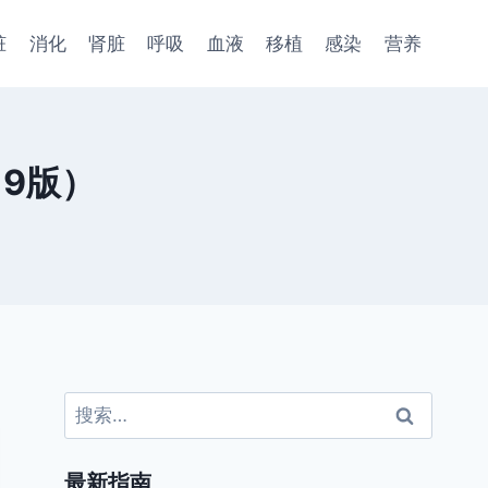
脏
消化
肾脏
呼吸
血液
移植
感染
营养
9版）
搜
索：
最新指南