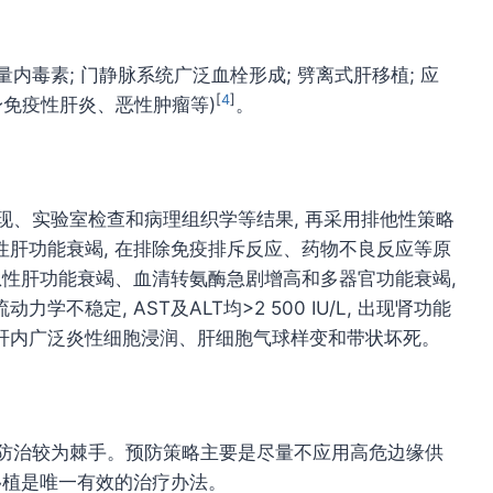
量内毒素; 门静脉系统广泛血栓形成; 劈离式肝移植; 应
[
4
]
身免疫性肝炎、恶性肿瘤等)
。
床表现、实验室检查和病理组织学等结果, 再采用排他性策略
肝功能衰竭, 在排除免疫排斥反应、药物不良反应等原
为急性肝功能衰竭、血清转氨酶急剧增高和多器官功能衰竭,
稳定, AST及ALT均>2 500 IU/L, 出现肾功能
肝内广泛炎性细胞浸润、肝细胞气球样变和带状坏死。
故其防治较为棘手。预防策略主要是尽量不应用高危边缘供
移植是唯一有效的治疗办法。