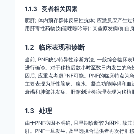
1.1.3 受者相关因素
肥胖; 体内预存群体反应性抗体; 应激反应产生过
用肝毒性药物(如硫唑嘌呤等); 某些原发病(如自
1.2 临床表现和诊断
当前, PNF缺少特异性诊断方法, 一般综合临
进行确诊。对于移植后数小时至数日内发生的急性
因后, 应重点考虑PNF可能。PNF的临床特点
主要表现为肝性脑病、腹水、凝血功能障碍和血流动力学不
衰竭和肺部并发症。肝穿刺活检病理表现为移植
1.3 处理
由于PNF病因不明确, 且早期诊断较为困难, 
肝。PNF一旦发生, 及早选择合适供者再次行肝