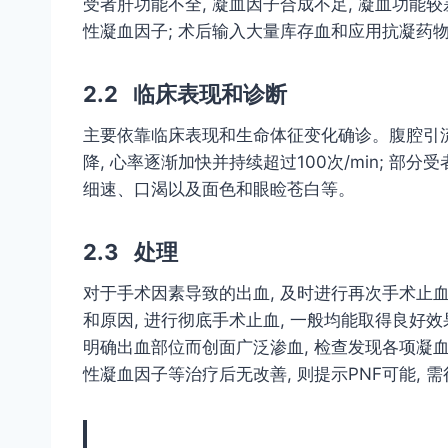
受者肝功能不全, 凝血因子合成不足, 凝血功能较
性凝血因子; 术后输入大量库存血和应用抗凝药物
2.2 临床表现和诊断
主要依靠临床表现和生命体征变化确诊。腹腔引流管持
降, 心率逐渐加快并持续超过100次/min; 部
细速、口渴以及面色和眼睑苍白等。
2.3 处理
对于手术因素导致的出血, 及时进行再次手术止
和原因, 进行彻底手术止血, 一般均能取得良好
明确出血部位而创面广泛渗血, 检查发现各项凝血
性凝血因子等治疗后无改善, 则提示PNF可能, 