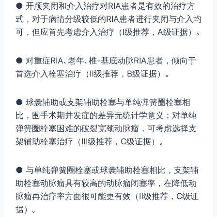
● 开颅夹闭和介入治疗对RIA患者是有效的治疗方
式，对于病情分级较低的RIA患者进行夹闭与介入均
可，但应首先考虑介入治疗（Ⅰ级推荐，A级证据）｡
● 对重症RIA､老年､椎-基底动脉RIA患者，倾向于
首选介入栓塞治疗（Ⅱ级推荐，B级证据）｡
● 球囊辅助或支架辅助栓塞与单纯弹簧圈栓塞相
比，围手术期并发症的差异无统计学意义；对单纯
弹簧圈栓塞困难的破裂宽颈动脉瘤，可考虑选择支
架辅助栓塞治疗（Ⅲ级推荐，C级证据）｡
● 与单纯弹簧圈栓塞或球囊辅助栓塞相比，支架辅
助栓塞动脉瘤具有较高的动脉瘤闭塞率，在降低动
脉瘤再治疗率方面很可能更有效（Ⅱ级推荐，C级证
据）｡