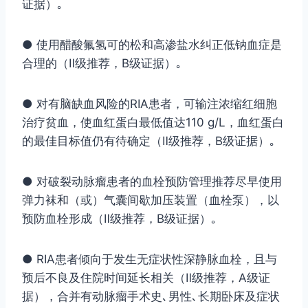
证据）｡
● 使用醋酸氟氢可的松和高渗盐水纠正低钠血症是
合理的（Ⅱ级推荐，B级证据）｡
● 对有脑缺血风险的RIA患者，可输注浓缩红细胞
治疗贫血，使血红蛋白最低值达110 g/L，血红蛋白
的最佳目标值仍有待确定（Ⅱ级推荐，B级证据）｡
● 对破裂动脉瘤患者的血栓预防管理推荐尽早使用
弹力袜和（或）气囊间歇加压装置（血栓泵），以
预防血栓形成（Ⅱ级推荐，B级证据）｡
● RIA患者倾向于发生无症状性深静脉血栓，且与
预后不良及住院时间延长相关（Ⅱ级推荐，A级证
据），合并有动脉瘤手术史､男性､长期卧床及症状