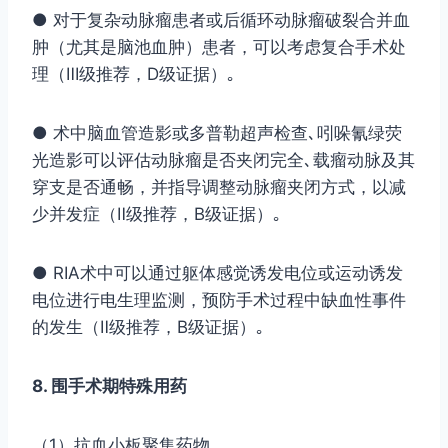
● 对于复杂动脉瘤患者或后循环动脉瘤破裂合并血
肿（尤其是脑池血肿）患者，可以考虑复合手术处
理（Ⅲ级推荐，D级证据）｡
● 术中脑血管造影或多普勒超声检查､吲哚氰绿荧
光造影可以评估动脉瘤是否夹闭完全､载瘤动脉及其
穿支是否通畅，并指导调整动脉瘤夹闭方式，以减
少并发症（Ⅱ级推荐，B级证据）｡
● RIA术中可以通过躯体感觉诱发电位或运动诱发
电位进行电生理监测，预防手术过程中缺血性事件
的发生（Ⅱ级推荐，B级证据）｡
8. 围手术期特殊用药
（1）抗血小板聚集药物