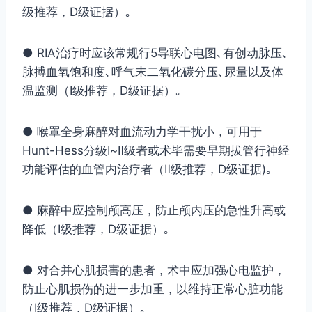
级推荐，D级证据）｡
● RIA治疗时应该常规行5导联心电图､有创动脉压､
脉搏血氧饱和度､呼气末二氧化碳分压､尿量以及体
温监测（Ⅰ级推荐，D级证据）｡
● 喉罩全身麻醉对血流动力学干扰小，可用于
Hunt-Hess分级Ⅰ~Ⅱ级者或术毕需要早期拔管行神经
功能评估的血管内治疗者（Ⅱ级推荐，D级证据)｡
● 麻醉中应控制颅高压，防止颅内压的急性升高或
降低（Ⅰ级推荐，D级证据）｡
● 对合并心肌损害的患者，术中应加强心电监护，
防止心肌损伤的进一步加重，以维持正常心脏功能
（Ⅰ级推荐，D级证据）｡