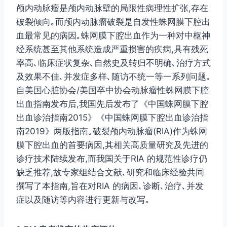
颅内动脉瘤是颅内动脉壁的局限性病理性扩张,存在
破裂倾向｡而颅内动脉瘤破裂是自发性蛛网膜下腔出
血最常见的病因｡蛛网膜下腔出血作为一种对中枢神
经系统甚至其他系统造成严重损害的疾病,具有残死
率高､临床症状复杂､自然史及转归不明确､治疗方式
及效果不佳､并发症多样､随访不统一等一系列问题｡
自美国心脏协会/美国卒中协会动脉瘤性蛛网膜下腔
出血指南发布后,我国先后发布了《中国蛛网膜下腔
出血诊治指南2015》《中国蛛网膜下腔出血诊治指
南2019》两版指南｡破裂颅内动脉瘤(RIA)作为蛛网
膜下腔出血的首要病因,其相关高质量研究及先进的
诊疗技术陆续发布,而我国关于RIA 的规范性诊疗仍
缺乏推荐,故专家组结合文献､研究和临床经验共同
撰写了本指南,旨在对RIA 的病因､诊断､治疗､并发
症以及随访等内容进行更新与改写｡