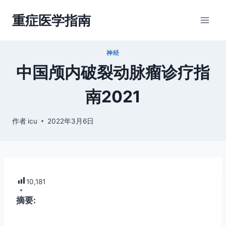
跳
重症医学指南
到
内
容
神经
中国颅内破裂动脉瘤诊疗指
南2021
作者
icu
2022年3月6日
10,181
摘要: