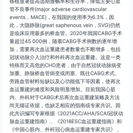
移植显著提高远期通畅率和生存率，降低主要心血
管不良事件(major adverse cardiovascular
events，MACE)，在我国的使用率为6.3%，因
此，大隐静脉(great saphenous vein，SVG)仍然
是临床应用最多的桥血管。2020年我国CABG手术
量超过45 000例，随着CABG手术例数的逐年增
加，需要再次血运重建患者数量也不断增多，包括
冠状动脉介入治疗和外科再次血运重建。这是一类
特殊而又高危的CHD患者，由于自然冠状动脉病变
加重、静脉桥血管病变或闭塞、既往CABG术式、
旁路血管材料短缺以及心功能低下等因素，使再次
血运重建的难度和风险明显增加。目前我国心脏
内、外科对于CABG术后再次血运重建策略及方法
尚无循证依据，也缺乏相应的指南或专家共识。因
此共识编写专家根据《2021ACC/AHA/SCAI冠状动
脉血运重建指南》、《2018ESC血运重建指南》和
《中国心脏内、外科冠心病血运重建专家共识》，