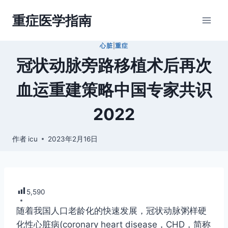
跳
重症医学指南
到
内
心脏
|
重症
容
冠状动脉旁路移植术后再次
血运重建策略中国专家共识
2022
作者
icu
2023年2月16日
5,590
随着我国人口老龄化的快速发展，冠状动脉粥样硬
化性心脏病(coronary heart disease，CHD，简称