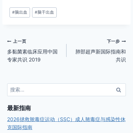
文
#
脑出血
#
脑干出血
章
标
签：
文
上一页
下一步
多黏菌素临床应用中国
肺部超声新国际指南和
章
专家共识 2019
共识
导
航
搜
索：
最新指南
2026拯救脓毒症运动（SSC）成人脓毒症与感染性休
克国际指南