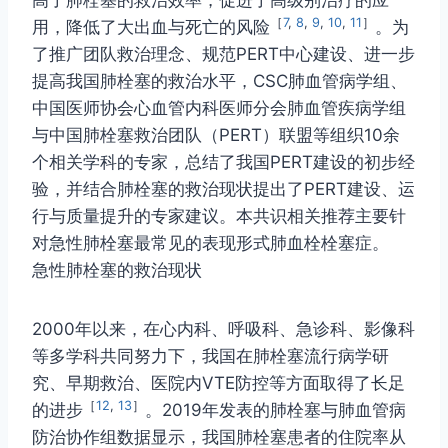
高了肺栓塞的救治效率，促进了高级别治疗的应
［
7
,
8
,
9
,
10
,
11
］
用，降低了大出血与死亡的风险
。为
了推广团队救治理念、规范PERT中心建设、进一步
提高我国肺栓塞的救治水平，CSC肺血管病学组、
中国医师协会心血管内科医师分会肺血管疾病学组
与中国肺栓塞救治团队（PERT）联盟等组织10余
个相关学科的专家，总结了我国PERT建设的初步经
验，并结合肺栓塞的救治现状提出了PERT建设、运
行与质量提升的专家建议。本共识相关推荐主要针
对急性肺栓塞最常见的表现形式肺血栓栓塞症。
急性肺栓塞的救治现状
2000年以来，在心内科、呼吸科、急诊科、影像科
等多学科共同努力下，我国在肺栓塞流行病学研
究、早期救治、医院内VTE防控等方面取得了长足
［
12
,
13
］
的进步
。2019年发表的肺栓塞与肺血管病
防治协作组数据显示，我国肺栓塞患者的住院率从