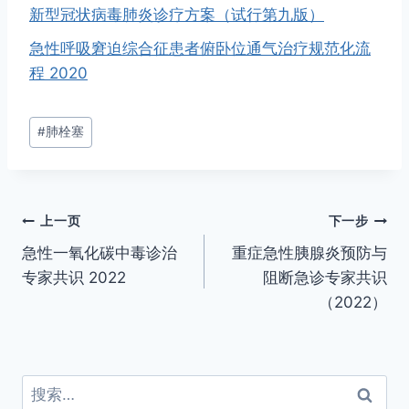
新型冠状病毒肺炎诊疗方案（试行第九版）
急性呼吸窘迫综合征患者俯卧位通气治疗规范化流
程 2020
文
#
肺栓塞
章
标
签：
文
上一页
下一步
急性一氧化碳中毒诊治
重症急性胰腺炎预防与
章
专家共识 2022
阻断急诊专家共识
导
（2022）
航
搜