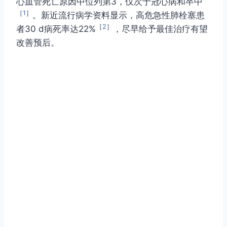
心血管死亡原因中位列第3，仅次于冠心病和卒中
［
1
］
。新近流行病学资料显示，高危急性肺栓塞患
［
2
］
者30 d病死率达22%
，尽早给予最佳治疗有望
改善预后。