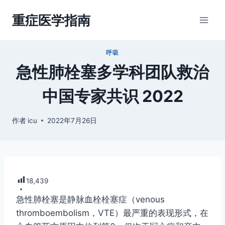
跳
重症医学指南
到
内
容
呼吸
急性肺栓塞多学科团队救治
中国专家共识 2022
作者
icu
2022年7月26日
18,439
急性肺栓塞是静脉血栓栓塞症（venous
thromboembolism，VTE）最严重的表现形式，在