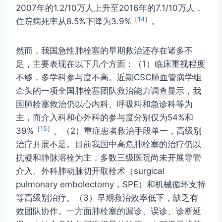
2007年的1.2/10万人上升至2016年的7.1/10万人，
［
14
］
住院病死率从8.5%下降为3.9%
。
然而，我国急性肺栓塞的早期救治还存在诸多不
足，主要表现在以下几个方面：（1）临床重视程度
不够，多学科参与度不高。近期CSC肺血管病学组
牵头的一项全国肺栓塞团队救治能力调查显示，我
国肺栓塞救治仍以心内科、呼吸科和急诊科等为
主，而介入科和心外科的参与度分别仅为54%和
［
15
］
39%
。（2）重症患者救治手段单一，高级别
治疗开展不足。目前我国中高危肺栓塞的治疗仍以
抗凝和静脉溶栓为主，多数三级医院尚未开展导管
介入、外科肺动脉切开取栓术（surgical
pulmonary embolectomy，SPE）和机械循环支持
等高级别治疗。（3）早期救治效率低下，缺乏有
效团队协作。一方面肺栓塞的漏诊、误诊、诊断延