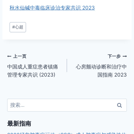
秋水仙碱中毒临床诊治专家共识 2023
文
#
心超
章
标
签：
文
上一页
下一步
中国成人重症患者镇痛
心房颤动诊断和治疗中
章
管理专家共识 (2023)
国指南 2023
导
航
搜
索：
最新指南