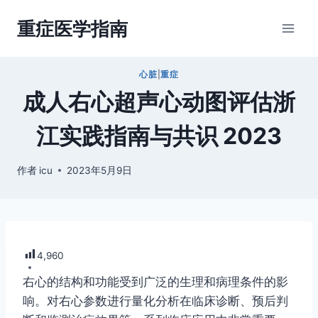
跳
重症医学指南
到
内
容
心脏
|
重症
成人右心超声心动图评估浙
江实践指南与共识 2023
作者
icu
2023年5月9日
4,960
右心的结构和功能受到广泛的生理和病理条件的影
响。对右心参数进行量化分析在临床诊断、预后判