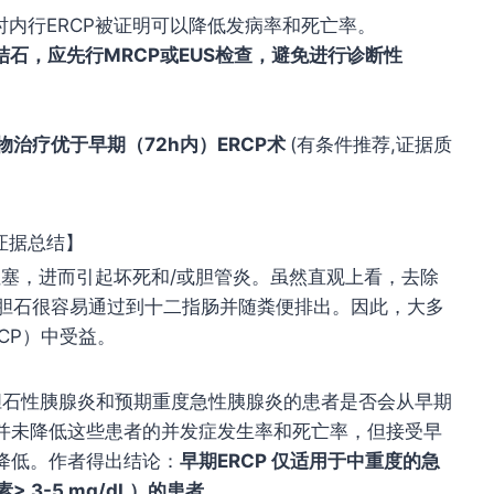
小时内行ERCP被证明可以降低发病率和死亡率。
结石，应先行MRCP或EUS检查，避免进行诊断性
治疗优于早期（72h内）ERCP术
(有条件推荐,证据质
证据总结】
阻塞，进而引起坏死和/或胆管炎。虽然直观上看，去除
胆石很容易通过到十二指肠并随粪便排出。因此，大多
CP）中受益。
确定胆石性胰腺炎和预期重度急性胰腺炎的患者是否会从早期
CP 并未降低这些患者的并发症发生率和死亡率，但接受早
率降低。作者得出结论：
早期ERCP 仅适用于中重度的急
3-5 mg/dL）的患者
。