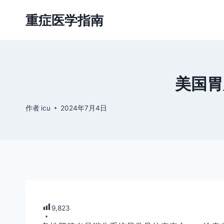
跳
重症医学指南
到
内
容
美国胃
作者
icu
2024年7月4日
9,823