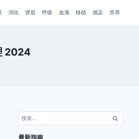
脏
消化
肾脏
呼吸
血液
移植
感染
营养
2024
搜
索：
最新指南