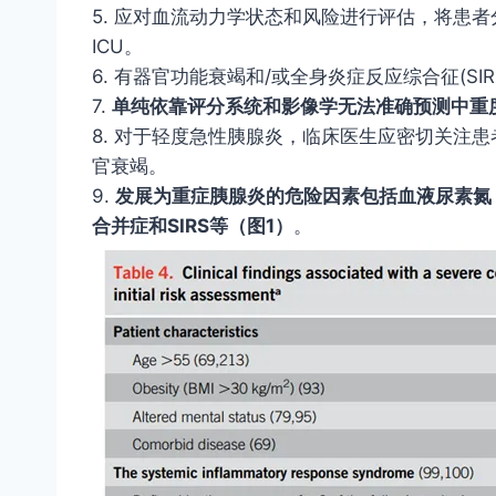
5. 应
对血流动力学状态和风险进行评估，将患者
ICU
。
6.
有器官功能衰竭和
/
或全身炎症反应综合征
(SIR
7.
单纯依靠评分系统和影像学无法准确预测中重
8.
对于轻度急性胰腺炎，临床医生应密切关注患
官衰竭。
9.
发展为重症胰腺炎的危险因素包括血液尿素氮
合并症和
SIRS
等（图
1
）
。