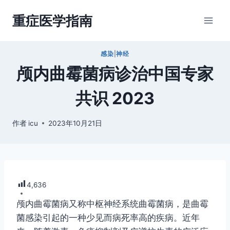
跳
重症医学指南
到
内
容
感染
|
神经
颅内曲霉菌病诊治中国专家
共识 2023
作者
icu
2023年10月21日
4,636
颅内曲霉菌病又称中枢神经系统曲霉菌病，是曲霉
菌感染引起的一种少见而病死率高的疾病。近年