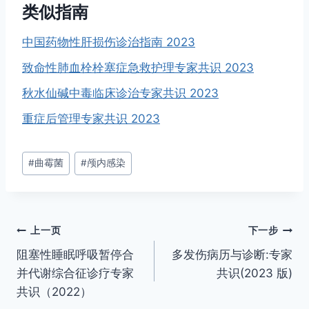
类似指南
中国药物性肝损伤诊治指南 2023
致命性肺血栓栓塞症急救护理专家共识 2023
秋水仙碱中毒临床诊治专家共识 2023
重症后管理专家共识 2023
文
#
曲霉菌
#
颅内感染
章
标
签：
文
上一页
下一步
阻塞性睡眠呼吸暂停合
多发伤病历与诊断:专家
章
并代谢综合征诊疗专家
共识(2023 版)
导
共识（2022）