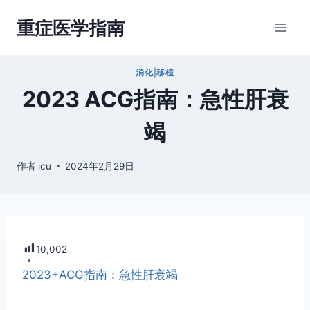
跳
重症医学指南
到
内
容
消化
|
移植
2023 ACG指南：急性肝衰
竭
作者
icu
2024年2月29日
10,002
2023+ACG指南：急性肝衰竭