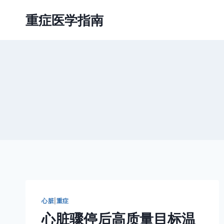
跳
重症医学指南
到
内
容
心脏
|
重症
心脏骤停后高质量目标温