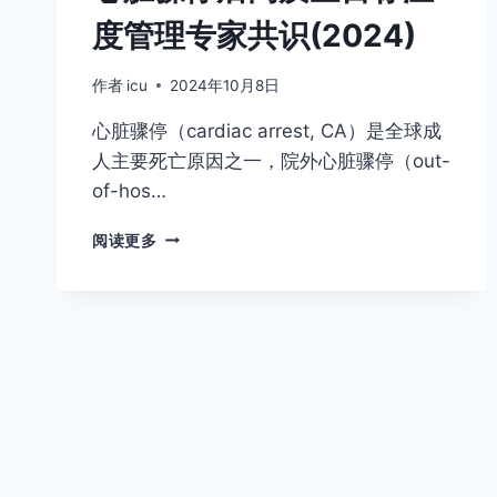
度管理专家共识(2024)
作者
icu
2024年10月8日
心脏骤停（cardiac arrest, CA）是全球成
人主要死亡原因之一，院外心脏骤停（out-
of-hos…
心
阅读更多
脏
骤
停
后
高
质
量
目
标
温
度