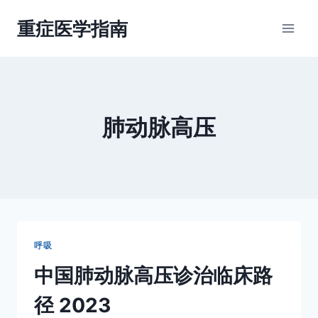
跳
重症医学指南
到
内
容
肺动脉高压
呼吸
中国肺动脉高压诊治临床路
径 2023