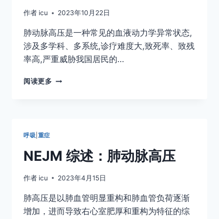
作者
icu
2023年10月22日
肺动脉高压是一种常见的血液动力学异常状态,
涉及多学科、多系统,诊疗难度大,致死率、致残
率高,严重威胁我国居民的…
中
阅读更多
国
肺
动
脉
高
呼吸
|
重症
压
诊
NEJM 综述：肺动脉高压
治
临
作者
icu
2023年4月15日
床
路
肺高压是以肺血管明显重构和肺血管负荷逐渐
径
增加，进而导致右心室肥厚和重构为特征的综
2023