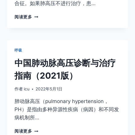
合征。如果肺高压不进行治疗，患…
NEJM
阅读更多
综
述：
肺
动
脉
呼吸
高
压
中国肺动脉高压诊断与治疗
指南（2021版）
作者
icu
2022年5月1日
肺动脉高压（pulmonary hypertension，
PH）是指由多种异源性疾病（病因）和不同发
病机制所…
中
阅读更多