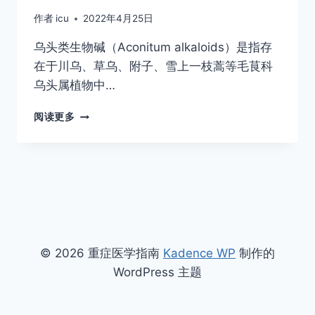
作者
icu
2022年4月25日
乌头类生物碱（Aconitum alkaloids）是指存
在于川乌、草乌、附子、雪上一枝蒿等毛茛科
乌头属植物中…
急
阅读更多
性
乌
头
类
生
物
碱
中
毒
© 2026 重症医学指南
Kadence WP
制作的
诊
WordPress 主题
治
专
家