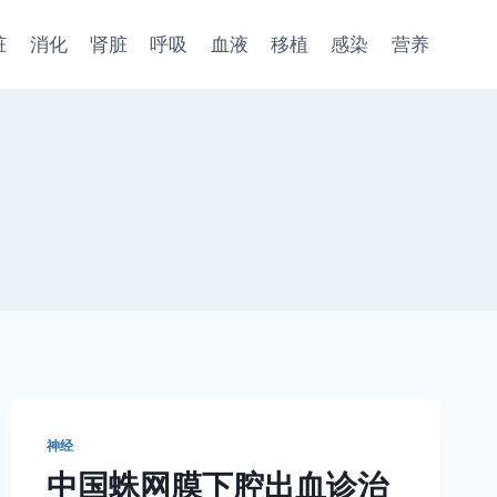
脏
消化
肾脏
呼吸
血液
移植
感染
营养
神经
中国蛛网膜下腔出血诊治