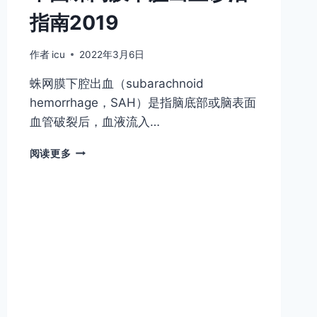
指南2019
作者
icu
2022年3月6日
蛛网膜下腔出血（subarachnoid
hemorrhage，SAH）是指脑底部或脑表面
血管破裂后，血液流入…
中
阅读更多
国
蛛
网
膜
下
腔
出
血
诊
治
指