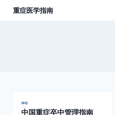
跳
重症医学指南
到
内
容
神经
中国重症卒中管理指南