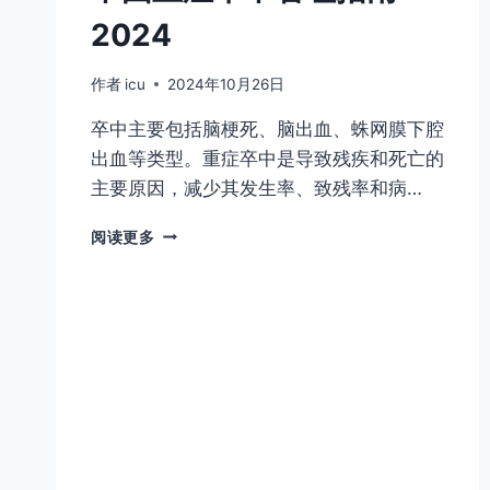
2024
作者
icu
2024年10月26日
卒中主要包括脑梗死、脑出血、蛛网膜下腔
出血等类型。重症卒中是导致残疾和死亡的
主要原因，减少其发生率、致残率和病…
中
阅读更多
国
重
症
卒
中
管
理
指
南
2024