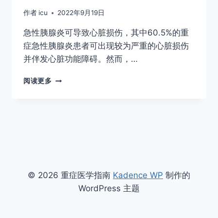
作者
icu
2022年9月19日
急性胰腺炎可导致心脏损伤，其中60.5%的重
症急性胰腺炎患者可出现较为严重的心脏损伤
并伴发心脏功能障碍。然而，…
重
阅读更多
症
急
性
胰
腺
炎
的
心
脏
© 2026 重症医学指南
Kadence WP
制作的
损
WordPress 主题
伤
2022