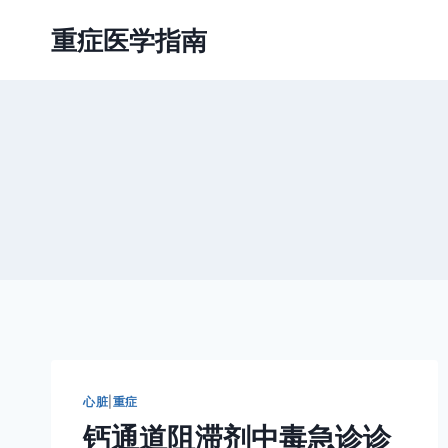
跳
重症医学指南
到
内
容
心脏
|
重症
钙通道阻滞剂中毒急诊诊