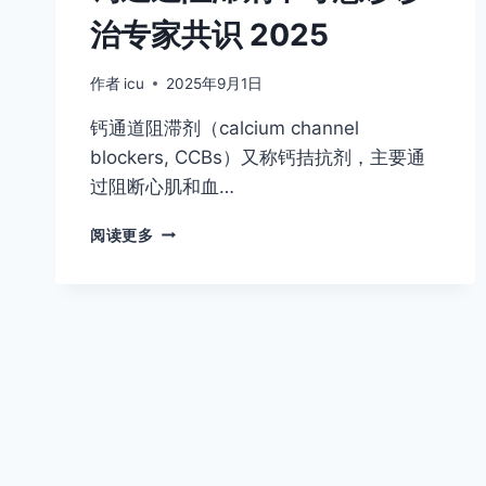
治专家共识 2025
作者
icu
2025年9月1日
钙通道阻滞剂（calcium channel
blockers, CCBs）又称钙拮抗剂，主要通
过阻断心肌和血…
钙
阅读更多
通
道
阻
滞
剂
中
毒
急
诊
诊
治