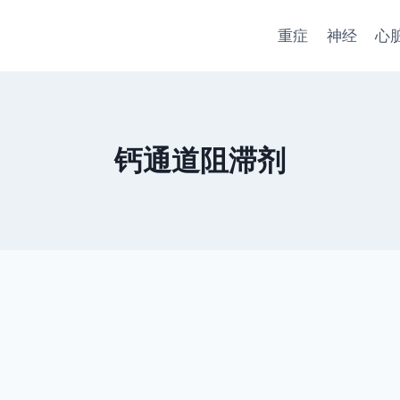
重症
神经
心
钙通道阻滞剂